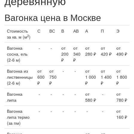
деревянную
Вагонка цена в Москве
Стоимость
С
ВС
В
АВ
А
П
Э
2
за кв. м (м
)
Вагонка
-
-
от
от
от
от
от
сосна, ель
200
340
280 ₽
420 ₽
490 ₽
(2-6 м)
₽
₽
Вагонка из
от
от
-
-
от
от
от
лиственницы
600
750
1 000
1 400
1 800
(2-6 м)
₽
₽
₽
₽
₽
Вагонка
-
-
-
-
от
-
от
липа
580 ₽
780 ₽
Вагонка
-
-
-
-
-
-
от
липа термо
160 ₽
(за пм)