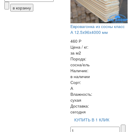
Евровагонка из сосны класс
А 12.5x96x4000 мм
460 Р
Цена / кг:
за м2
Порода:
сосна/ель
Наличие:
в наличии
Сорт:
А
Влажность:
сухая
Доставка:
сегодня
КУПИТЬ В 1 КЛИК