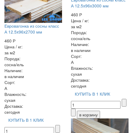
А 12.5x96x3000 мм
460 Р
Цена / кг:
Евровагонка из сосны класс
за м2
А 12.5x96x2700 мм
Порода:
сосна/ель
460 Р
Наличие:
Цена / кг:
в наличии
за м2
Сорт:
Порода:
А
сосна/ель
Влажность:
Наличие:
сухая
в наличии
Доставка:
Сорт:
сегодня
А
КУПИТЬ В 1 КЛИК
Влажность:
сухая
Доставка:
сегодня
КУПИТЬ В 1 КЛИК