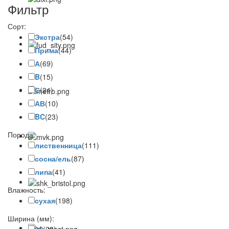
Фильтр
Сорт:
Экстра
(54)
Прима
(44)
А
(69)
B
(15)
С
(24)
АВ
(10)
BC
(23)
Порода:
лиственница
(111)
сосна/ель
(87)
липа
(41)
Влажность:
сухая
(198)
Ширина (мм):