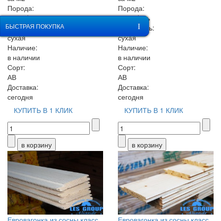
Порода:
Порода:
сосна/ель
сосна/ель
ОБРАТНЫЙ ЗВОНОК
БЫСТРАЯ ПОКУПКА
Влажность:
Влажность:
сухая
сухая
Наличие:
Наличие:
в наличии
в наличии
Сорт:
Сорт:
АВ
АВ
Доставка:
Доставка:
сегодня
сегодня
КУПИТЬ В 1 КЛИК
КУПИТЬ В 1 КЛИК
Евровагонка из сосны класс
Евровагонка из сосны класс