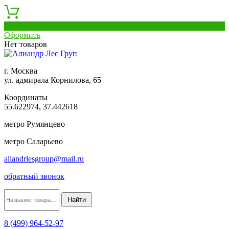
0
Оформить
Нет товаров
г. Москва
ул. адмирала Корнилова, 65
Координаты
55.622974, 37.442618
метро Румянцево
метро Саларьево
aliandrlesgroup@mail.ru
обратный звонок
8 (499) 964-52-97