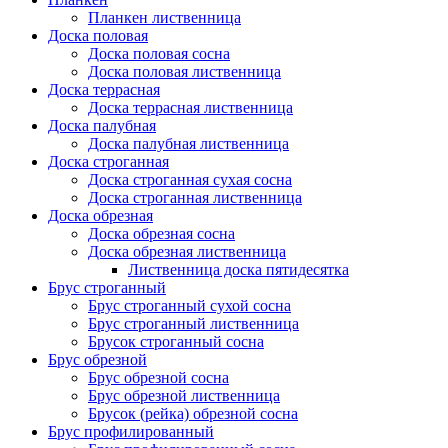
Планкен лиственница
Доска половая
Доска половая сосна
Доска половая лиственница
Доска террасная
Доска террасная лиственница
Доска палубная
Доска палубная лиственница
Доска строганная
Доска строганная сухая сосна
Доска строганная лиственница
Доска обрезная
Доска обрезная сосна
Доска обрезная лиственница
Лиственница доска пятидесятка
Брус строганный
Брус строганный сухой сосна
Брус строганный лиственница
Брусок строганный сосна
Брус обрезной
Брус обрезной сосна
Брус обрезной лиственница
Брусок (рейка) обрезной сосна
Брус профилированный