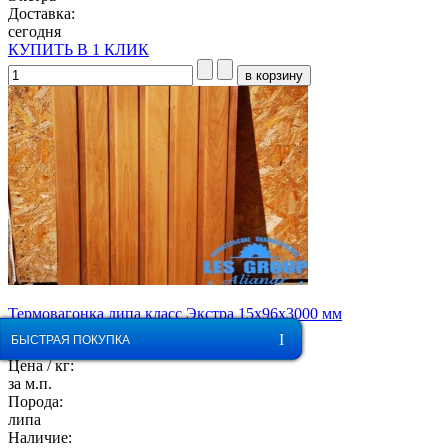
Доставка:
сегодня
КУПИТЬ В 1 КЛИК
Термовагонка липа класс Экстра 15x96x3000 мм
ОБРАТНЫЙ ЗВОНОК
БЫСТРАЯ ПОКУПКА
180 Р
Цена / кг:
за м.п.
Порода:
липа
Наличие: