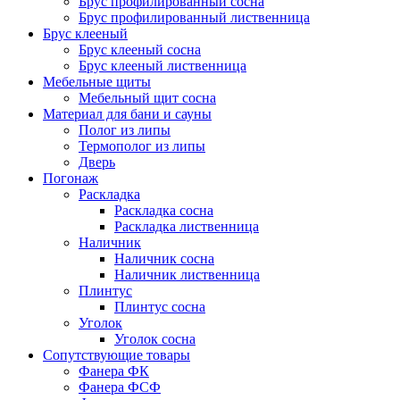
Брус профилированный сосна
Брус профилированный лиственница
Брус клееный
Брус клееный сосна
Брус клееный лиственница
Мебельные щиты
Мебельный щит сосна
Материал для бани и сауны
Полог из липы
Термополог из липы
Дверь
Погонаж
Раскладка
Раскладка сосна
Раскладка лиственница
Наличник
Наличник сосна
Наличник лиственница
Плинтус
Плинтус сосна
Уголок
Уголок сосна
Сопутствующие товары
Фанера ФК
Фанера ФСФ