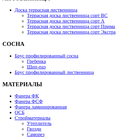
Доска террасная лиственница
Террасная доска лиственница сорт BC
Террасная доска лиственница сорт А
Террасная доска лиственница сорт Прима
Террасная доска лиственница сорт Экстра
СОСНА
Брус профилированный сосна
Гребенка
Шип-паз
Брус профилированный лиственница
МАТЕРИАЛЫ
Фанера ФК
Фанера ФСФ
Фанера ламинированная
ОСБ
Стройматериалы
Утеплитель
Гвозди
Саморез