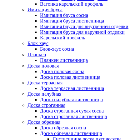
Вагонка карельский профиль
Имитация бруса
Имитация бруса сосна
Имитация бруса лиственница
Имитация бруса для внутренней отделки
Имитация бруса для наружной отделки
Карельский профиль
Блок-хаус
Блок-хаус сосна
Планкен
Планкен лиственница
Доска половая
Доска половая сосна
Доска половая лиственница
Доска террасная
Доска террасная лиственница
Доска палубная
Доска палубная лиственница
Доска строганная
Доска строганная сухая сосна
Доска строганная лиственница
Доска обрезная
Доска обрезная сосна
Доска обрезная лиственница
Лиственница доска пятидесятка