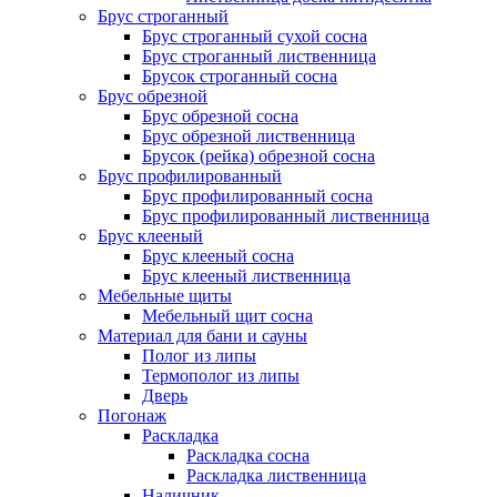
Брус строганный
Брус строганный сухой сосна
Брус строганный лиственница
Брусок строганный сосна
Брус обрезной
Брус обрезной сосна
Брус обрезной лиственница
Брусок (рейка) обрезной сосна
Брус профилированный
Брус профилированный сосна
Брус профилированный лиственница
Брус клееный
Брус клееный сосна
Брус клееный лиственница
Мебельные щиты
Мебельный щит сосна
Материал для бани и сауны
Полог из липы
Термополог из липы
Дверь
Погонаж
Раскладка
Раскладка сосна
Раскладка лиственница
Наличник