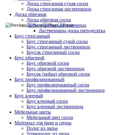
Доска строганная сухая сосна
Доска строганная лиственница
Доска обрезная
Доска обрезная сосна
Доска обрезная лиственница
Лиственница доска пятидесятка
Брус строганный
Брус строганный сухой сосна
Брус строганный лиственница
Брусок строганный сосна
Брус обрезной
Брус обрезной сосна
Брус обрезной лиственница
Брусок (рейка) обрезной сосна
Брус профилированный
Брус профилированный сосна
Брус профилированный лиственница
Брус клееный
Брус клееный сосна
Брус клееный лиственница
Мебельные щиты
Мебельный щит сосна
Материал для бани и сауны
Полог из липы
Термополог из липы