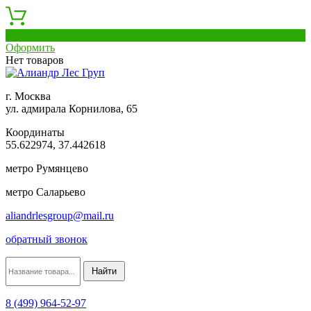
0
Оформить
Нет товаров
г. Москва
ул. адмирала Корнилова, 65
Координаты
55.622974, 37.442618
метро Румянцево
метро Саларьево
aliandrlesgroup@mail.ru
обратный звонок
8 (499) 964-52-97