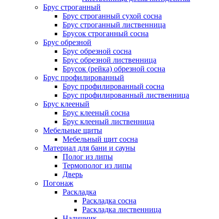
Брус строганный
Брус строганный сухой сосна
Брус строганный лиственница
Брусок строганный сосна
Брус обрезной
Брус обрезной сосна
Брус обрезной лиственница
Брусок (рейка) обрезной сосна
Брус профилированный
Брус профилированный сосна
Брус профилированный лиственница
Брус клееный
Брус клееный сосна
Брус клееный лиственница
Мебельные щиты
Мебельный щит сосна
Материал для бани и сауны
Полог из липы
Термополог из липы
Дверь
Погонаж
Раскладка
Раскладка сосна
Раскладка лиственница
Наличник