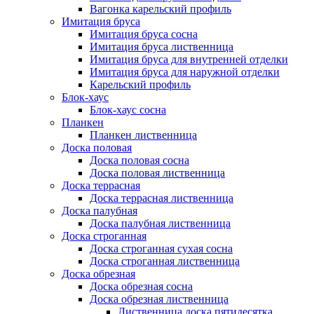
Вагонка карельский профиль
Имитация бруса
Имитация бруса сосна
Имитация бруса лиственница
Имитация бруса для внутренней отделки
Имитация бруса для наружной отделки
Карельский профиль
Блок-хаус
Блок-хаус сосна
Планкен
Планкен лиственница
Доска половая
Доска половая сосна
Доска половая лиственница
Доска террасная
Доска террасная лиственница
Доска палубная
Доска палубная лиственница
Доска строганная
Доска строганная сухая сосна
Доска строганная лиственница
Доска обрезная
Доска обрезная сосна
Доска обрезная лиственница
Лиственница доска пятидесятка