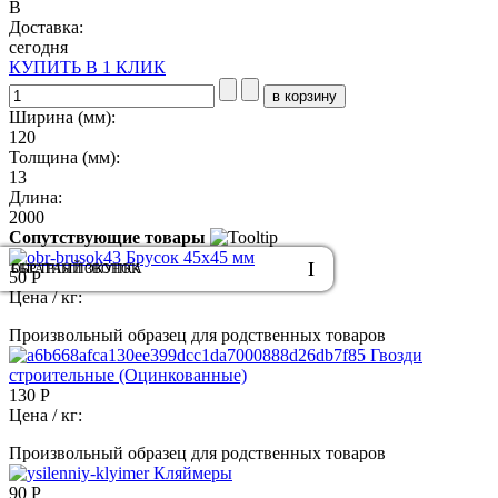
B
Доставка:
сегодня
КУПИТЬ В 1 КЛИК
Ширина (мм):
120
Толщина (мм):
13
Длина:
2000
Сопутствующие товары
Брусок 45x45 мм
ОБРАТНЫЙ ЗВОНОК
БЫСТРАЯ ПОКУПКА
50 Р
Цена / кг:
Произвольный образец для родственных товаров
Гвозди
строительные (Оцинкованные)
130 Р
Цена / кг:
Произвольный образец для родственных товаров
Кляймеры
90 Р