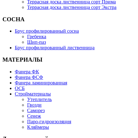
Террасная доска лиственница сорт Прима
Террасная доска лиственница сорт Экстра
СОСНА
Брус профилированный сосна
Гребенка
Шип-паз
Брус профилированный лиственница
МАТЕРИАЛЫ
Фанера ФК
Фанера ФСФ
Фанера ламинированная
ОСБ
Стройматериалы
Утеплитель
Гвозди
Саморез
Сенеж
Паро-гидроизоляция
Кляймеры