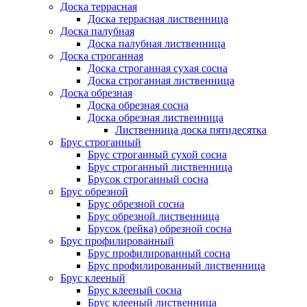
Доска террасная
Доска террасная лиственница
Доска палубная
Доска палубная лиственница
Доска строганная
Доска строганная сухая сосна
Доска строганная лиственница
Доска обрезная
Доска обрезная сосна
Доска обрезная лиственница
Лиственница доска пятидесятка
Брус строганный
Брус строганный сухой сосна
Брус строганный лиственница
Брусок строганный сосна
Брус обрезной
Брус обрезной сосна
Брус обрезной лиственница
Брусок (рейка) обрезной сосна
Брус профилированный
Брус профилированный сосна
Брус профилированный лиственница
Брус клееный
Брус клееный сосна
Брус клееный лиственница