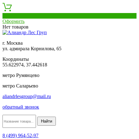
0
Оформить
Нет товаров
г. Москва
ул. адмирала Корнилова, 65
Координаты
55.622974, 37.442618
метро Румянцево
метро Саларьево
aliandrlesgroup@mail.ru
обратный звонок
8 (499) 964-52-97