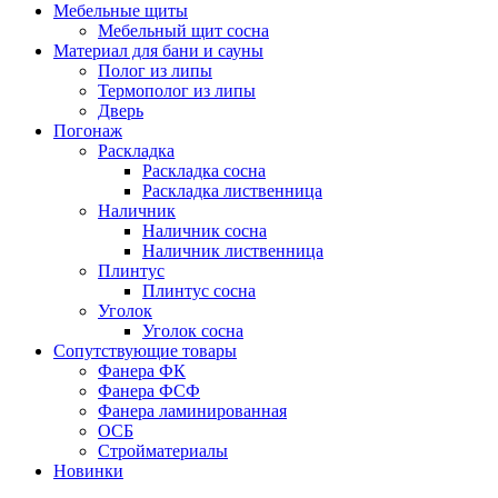
Мебельные щиты
Мебельный щит сосна
Материал для бани и сауны
Полог из липы
Термополог из липы
Дверь
Погонаж
Раскладка
Раскладка сосна
Раскладка лиственница
Наличник
Наличник сосна
Наличник лиственница
Плинтус
Плинтус сосна
Уголок
Уголок сосна
Сопутствующие товары
Фанера ФК
Фанера ФСФ
Фанера ламинированная
ОСБ
Стройматериалы
Новинки