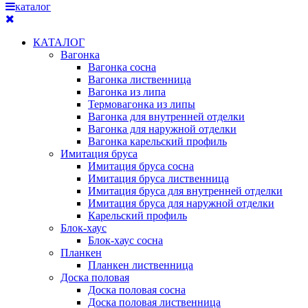
каталог
КАТАЛОГ
Вагонка
Вагонка сосна
Вагонка лиственница
Вагонка из липа
Термовагонка из липы
Вагонка для внутренней отделки
Вагонка для наружной отделки
Вагонка карельский профиль
Имитация бруса
Имитация бруса сосна
Имитация бруса лиственница
Имитация бруса для внутренней отделки
Имитация бруса для наружной отделки
Карельский профиль
Блок-хаус
Блок-хаус сосна
Планкен
Планкен лиственница
Доска половая
Доска половая сосна
Доска половая лиственница