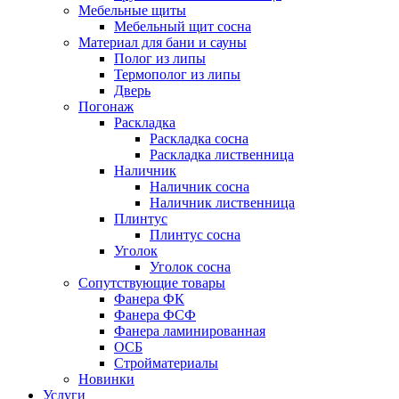
Мебельные щиты
Мебельный щит сосна
Материал для бани и сауны
Полог из липы
Термополог из липы
Дверь
Погонаж
Раскладка
Раскладка сосна
Раскладка лиственница
Наличник
Наличник сосна
Наличник лиственница
Плинтус
Плинтус сосна
Уголок
Уголок сосна
Сопутствующие товары
Фанера ФК
Фанера ФСФ
Фанера ламинированная
ОСБ
Стройматериалы
Новинки
Услуги