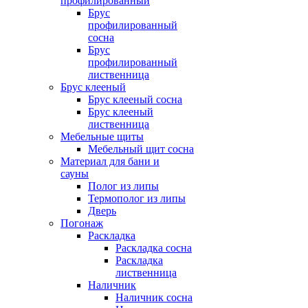
профилированный
Брус
профилированный
сосна
Брус
профилированный
лиственница
Брус клееный
Брус клееный сосна
Брус клееный
лиственница
Мебельные щиты
Мебельный щит сосна
Материал для бани и
сауны
Полог из липы
Термополог из липы
Дверь
Погонаж
Раскладка
Раскладка сосна
Раскладка
лиственница
Наличник
Наличник сосна