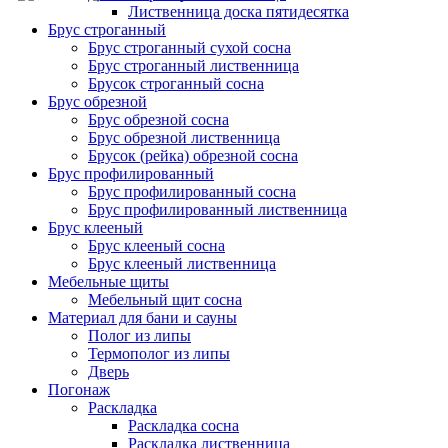
Лиственница доска пятидесятка
Брус строганный
Брус строганный сухой сосна
Брус строганный лиственница
Брусок строганный сосна
Брус обрезной
Брус обрезной сосна
Брус обрезной лиственница
Брусок (рейка) обрезной сосна
Брус профилированный
Брус профилированный сосна
Брус профилированный лиственница
Брус клееный
Брус клееный сосна
Брус клееный лиственница
Мебельные щиты
Мебельный щит сосна
Материал для бани и сауны
Полог из липы
Термополог из липы
Дверь
Погонаж
Раскладка
Раскладка сосна
Раскладка лиственница