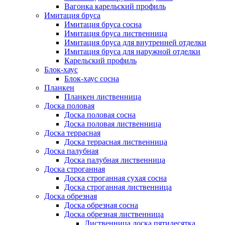
Вагонка карельский профиль
Имитация бруса
Имитация бруса сосна
Имитация бруса лиственница
Имитация бруса для внутренней отделки
Имитация бруса для наружной отделки
Карельский профиль
Блок-хаус
Блок-хаус сосна
Планкен
Планкен лиственница
Доска половая
Доска половая сосна
Доска половая лиственница
Доска террасная
Доска террасная лиственница
Доска палубная
Доска палубная лиственница
Доска строганная
Доска строганная сухая сосна
Доска строганная лиственница
Доска обрезная
Доска обрезная сосна
Доска обрезная лиственница
Лиственница доска пятидесятка