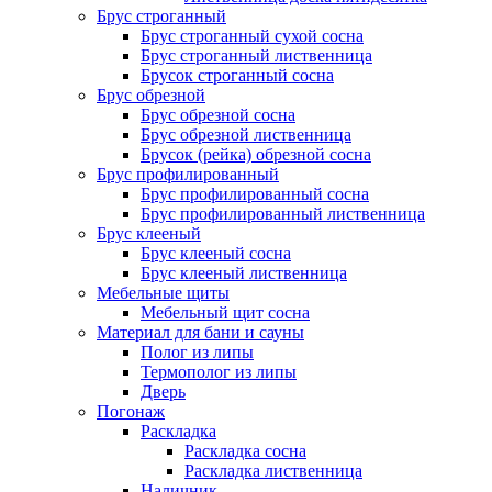
Брус строганный
Брус строганный сухой сосна
Брус строганный лиственница
Брусок строганный сосна
Брус обрезной
Брус обрезной сосна
Брус обрезной лиственница
Брусок (рейка) обрезной сосна
Брус профилированный
Брус профилированный сосна
Брус профилированный лиственница
Брус клееный
Брус клееный сосна
Брус клееный лиственница
Мебельные щиты
Мебельный щит сосна
Материал для бани и сауны
Полог из липы
Термополог из липы
Дверь
Погонаж
Раскладка
Раскладка сосна
Раскладка лиственница
Наличник