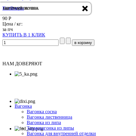
Кляймеры
ОБРАТНЫЙ ЗВОНОК
БЫСТРАЯ ПОКУПКА
90 Р
Цена / кг:
за пч
КУПИТЬ В 1 КЛИК
НАМ ДОВЕРЯЮТ
Вагонка
Вагонка сосна
Вагонка лиственница
Вагонка из липа
Термовагонка из липы
Вагонка для внутренней отделки