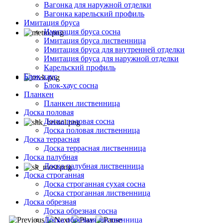
Вагонка для наружной отделки
Вагонка карельский профиль
Имитация бруса
Имитация бруса сосна
Имитация бруса лиственница
Имитация бруса для внутренней отделки
Имитация бруса для наружной отделки
Карельский профиль
Блок-хаус
Блок-хаус сосна
Планкен
Планкен лиственница
Доска половая
Доска половая сосна
Доска половая лиственница
Доска террасная
Доска террасная лиственница
Доска палубная
Доска палубная лиственница
Доска строганная
Доска строганная сухая сосна
Доска строганная лиственница
Доска обрезная
Доска обрезная сосна
Доска обрезная лиственница