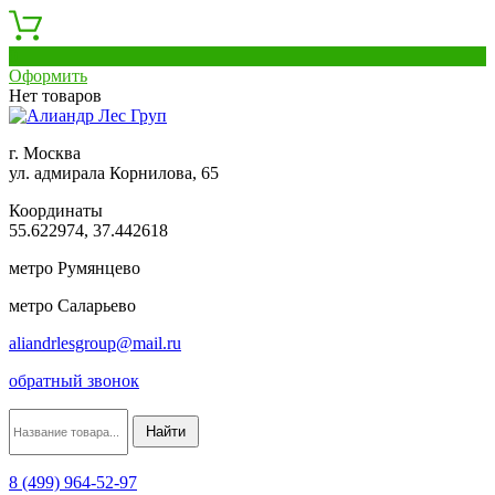
0
Оформить
Нет товаров
г. Москва
ул. адмирала Корнилова, 65
Координаты
55.622974, 37.442618
метро Румянцево
метро Саларьево
aliandrlesgroup@mail.ru
обратный звонок
8 (499) 964-52-97