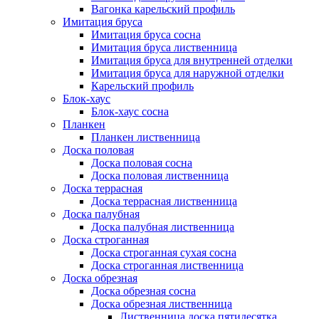
Вагонка карельский профиль
Имитация бруса
Имитация бруса сосна
Имитация бруса лиственница
Имитация бруса для внутренней отделки
Имитация бруса для наружной отделки
Карельский профиль
Блок-хаус
Блок-хаус сосна
Планкен
Планкен лиственница
Доска половая
Доска половая сосна
Доска половая лиственница
Доска террасная
Доска террасная лиственница
Доска палубная
Доска палубная лиственница
Доска строганная
Доска строганная сухая сосна
Доска строганная лиственница
Доска обрезная
Доска обрезная сосна
Доска обрезная лиственница
Лиственница доска пятидесятка