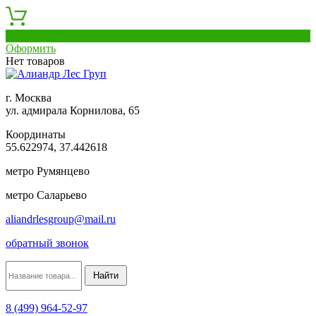
0
Оформить
Нет товаров
г. Москва
ул. адмирала Корнилова, 65
Координаты
55.622974, 37.442618
метро Румянцево
метро Саларьево
aliandrlesgroup@mail.ru
обратный звонок
8 (499) 964-52-97