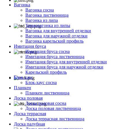
Вагонка
Вагонка сосна
Вагонка лиственница
Вагонка из липа
Термовагонка из липы
Вагонка для внутренней отделки
Вагонка для наружной отделки
Вагонка карельский профиль
Имитация бруса
Имитация бруса сосна
Имитация бруса лиственница
Имитация бруса для внутренней отделки
Имитация бруса для наружной отделки
Карельский профиль
Блок-хаус
Блок-хаус сосна
Планкен
Планкен лиственница
Доска половая
Доска половая сосна
Доска половая лиственница
Доска террасная
Доска террасная лиственница
Доска палубная