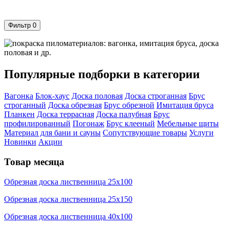
Фильтр
0
Популярные подборки в категории
Вагонка
Блок-хаус
Доска половая
Доска строганная
Брус
строганный
Доска обрезная
Брус обрезной
Имитация бруса
Планкен
Доска террасная
Доска палубная
Брус
профилированный
Погонаж
Брус клееный
Мебельные щиты
Материал для бани и сауны
Сопутствующие товары
Услуги
Новинки
Акции
Товар месяца
Обрезная доска лиственница 25х100
Обрезная доска лиственница 25х150
Обрезная доска лиственница 40х100