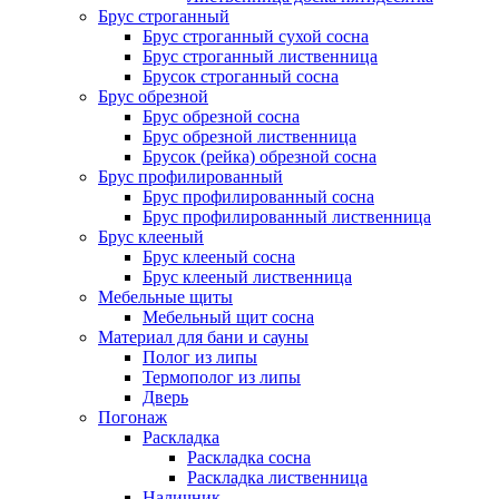
Брус строганный
Брус строганный сухой сосна
Брус строганный лиственница
Брусок строганный сосна
Брус обрезной
Брус обрезной сосна
Брус обрезной лиственница
Брусок (рейка) обрезной сосна
Брус профилированный
Брус профилированный сосна
Брус профилированный лиственница
Брус клееный
Брус клееный сосна
Брус клееный лиственница
Мебельные щиты
Мебельный щит сосна
Материал для бани и сауны
Полог из липы
Термополог из липы
Дверь
Погонаж
Раскладка
Раскладка сосна
Раскладка лиственница
Наличник