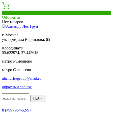
0
Оформить
Нет товаров
г. Москва
ул. адмирала Корнилова, 65
Координаты
55.622974, 37.442618
метро Румянцево
метро Саларьево
aliandrlesgroup@mail.ru
обратный звонок
8 (499) 964-52-97