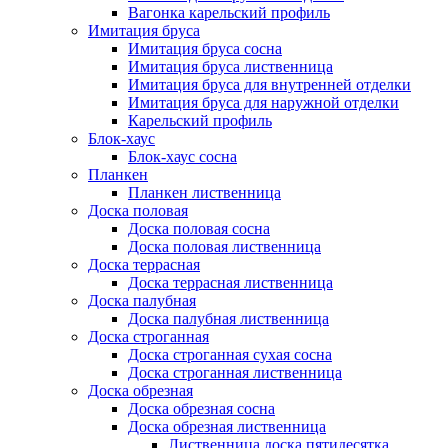
Вагонка карельский профиль
Имитация бруса
Имитация бруса сосна
Имитация бруса лиственница
Имитация бруса для внутренней отделки
Имитация бруса для наружной отделки
Карельский профиль
Блок-хаус
Блок-хаус сосна
Планкен
Планкен лиственница
Доска половая
Доска половая сосна
Доска половая лиственница
Доска террасная
Доска террасная лиственница
Доска палубная
Доска палубная лиственница
Доска строганная
Доска строганная сухая сосна
Доска строганная лиственница
Доска обрезная
Доска обрезная сосна
Доска обрезная лиственница
Лиственница доска пятидесятка