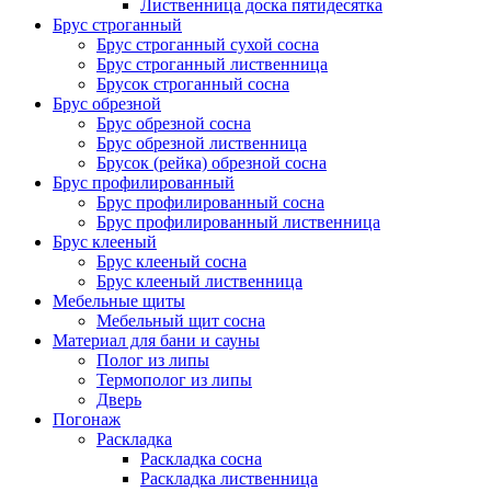
Лиственница доска пятидесятка
Брус строганный
Брус строганный сухой сосна
Брус строганный лиственница
Брусок строганный сосна
Брус обрезной
Брус обрезной сосна
Брус обрезной лиственница
Брусок (рейка) обрезной сосна
Брус профилированный
Брус профилированный сосна
Брус профилированный лиственница
Брус клееный
Брус клееный сосна
Брус клееный лиственница
Мебельные щиты
Мебельный щит сосна
Материал для бани и сауны
Полог из липы
Термополог из липы
Дверь
Погонаж
Раскладка
Раскладка сосна
Раскладка лиственница