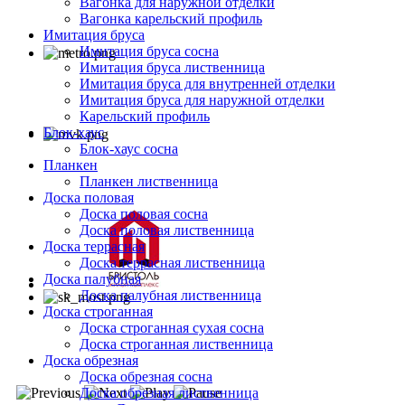
Вагонка для наружной отделки
Вагонка карельский профиль
Имитация бруса
Имитация бруса сосна
Имитация бруса лиственница
Имитация бруса для внутренней отделки
Имитация бруса для наружной отделки
Карельский профиль
Блок-хаус
Блок-хаус сосна
Планкен
Планкен лиственница
Доска половая
Доска половая сосна
Доска половая лиственница
Доска террасная
Доска террасная лиственница
Доска палубная
Доска палубная лиственница
Доска строганная
Доска строганная сухая сосна
Доска строганная лиственница
Доска обрезная
Доска обрезная сосна
Доска обрезная лиственница