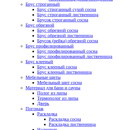
Брус строганный
Брус строганный сухой сосна
Брус строганный лиственница
Брусок строганный сосна
Брус обрезной
Брус обрезной сосна
Брус обрезной лиственница
Брусок (рейка) обрезной сосна
Брус профилированный
Брус профилированный сосна
Брус профилированный лиственница
Брус клееный
Брус клееный сосна
Брус клееный лиственница
Мебельные щиты
Мебельный щит сосна
Материал для бани и сауны
Полог из липы
Термополог из липы
Дверь
Погонаж
Раскладка
Раскладка сосна
Раскладка лиственница
Наличник