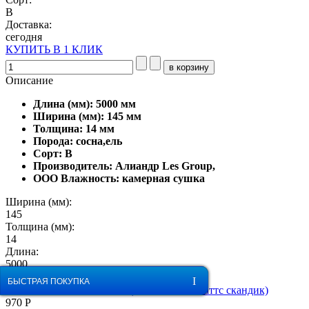
B
Доставка:
сегодня
КУПИТЬ В 1 КЛИК
Описание
Длина (мм): 5000 мм
Ширина (мм): 145 мм
Толщина: 14 мм
Порода: сосна,ель
Сорт: В
Производитель: Алиандр Les Group,
ООО Влажность: камерная сушка
Ширина (мм):
145
Толщина (мм):
14
Длина:
5000
Сопутствующие товары
ОБРАТНЫЙ ЗВОНОК
БЫСТРАЯ ПОКУПКА
Утеплитель (Rocwool ласт баттс скандик)
970 Р