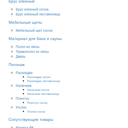
Брус клееный
Брус клееный сосна
Брус клееный лиственница
Мебельные щиты
Мебельный щит сосна
Материал для бани и сауны
Полог из липы
Термополог из липы
Дверь
Погонаж
Раскладка
Раскладка сосна
Раскладка лиственница
Наличник
Наличник сосна
Наличник лиственница
Плинтус
Плинтус сосна
Уголок
Уголок сосна
Сопутствующие товары
Фанера ФК