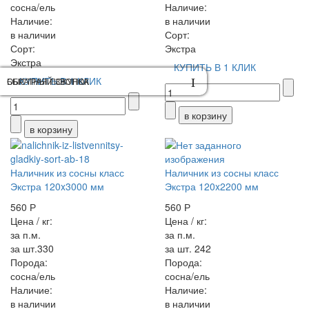
сосна/ель
Наличие:
Наличие:
в наличии
в наличии
Сорт:
Сорт:
Экстра
Экстра
КУПИТЬ В 1 КЛИК
КУПИТЬ В 1 КЛИК
ОБРАТНЫЙ ЗВОНОК
БЫСТРАЯ ПОКУПКА
Наличник из сосны класс
Наличник из сосны класс
Экстра 120x3000 мм
Экстра 120x2200 мм
560 Р
560 Р
Цена / кг:
Цена / кг:
за п.м.
за п.м.
за шт.330
за шт. 242
Порода:
Порода:
сосна/ель
сосна/ель
Наличие:
Наличие:
в наличии
в наличии