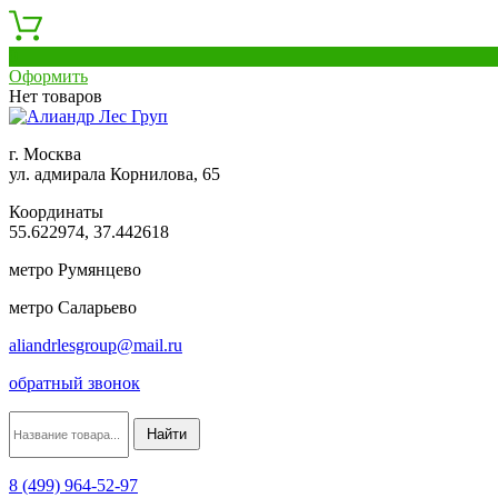
0
Оформить
Нет товаров
г. Москва
ул. адмирала Корнилова, 65
Координаты
55.622974, 37.442618
метро Румянцево
метро Саларьево
aliandrlesgroup@mail.ru
обратный звонок
8 (499) 964-52-97