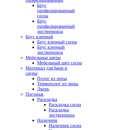
профилированный
Брус
профилированный
сосна
Брус
профилированный
лиственница
Брус клееный
Брус клееный сосна
Брус клееный
лиственница
Мебельные щиты
Мебельный щит сосна
Материал для бани и
сауны
Полог из липы
Термополог из липы
Дверь
Погонаж
Раскладка
Раскладка сосна
Раскладка
лиственница
Наличник
Наличник сосна