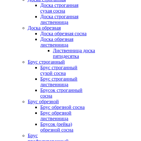
Доска строганная
сухая сосна
Доска строганная
лиственница
Доска обрезная
Доска обрезная сосна
Доска обрезная
лиственница
Лиственница доска
пятидесятка
Брус строганный
Брус строганный
сухой сосна
Брус строганный
лиственница
Брусок строганный
сосна
Брус обрезной
Брус обрезной сосна
Брус обрезной
лиственница
Брусок (рейка)
обрезной сосна
Брус