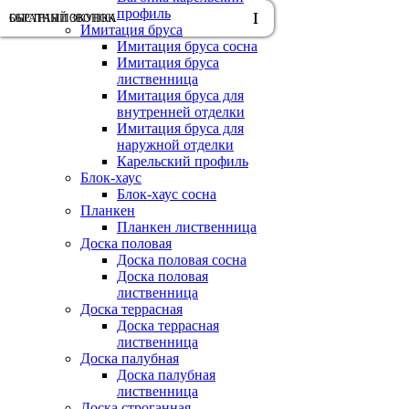
профиль
ОБРАТНЫЙ ЗВОНОК
БЫСТРАЯ ПОКУПКА
Имитация бруса
Имитация бруса сосна
Имитация бруса
лиственница
Имитация бруса для
внутренней отделки
Имитация бруса для
наружной отделки
Карельский профиль
Блок-хаус
Блок-хаус сосна
Планкен
Планкен лиственница
Доска половая
Доска половая сосна
Доска половая
лиственница
Доска террасная
Доска террасная
лиственница
Доска палубная
Доска палубная
лиственница
Доска строганная