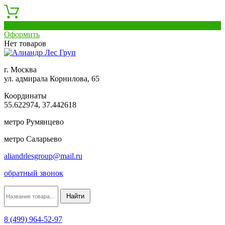
0
Оформить
Нет товаров
г. Москва
ул. адмирала Корнилова, 65
Координаты
55.622974, 37.442618
метро Румянцево
метро Саларьево
aliandrlesgroup@mail.ru
обратный звонок
8 (499) 964-52-97