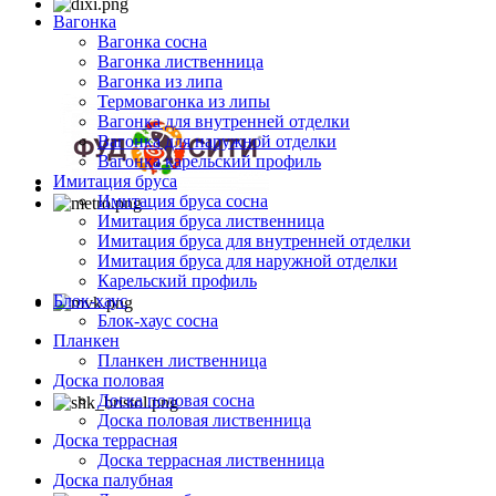
Вагонка
Вагонка сосна
Вагонка лиственница
Вагонка из липа
Термовагонка из липы
Вагонка для внутренней отделки
Вагонка для наружной отделки
Вагонка карельский профиль
Имитация бруса
Имитация бруса сосна
Имитация бруса лиственница
Имитация бруса для внутренней отделки
Имитация бруса для наружной отделки
Карельский профиль
Блок-хаус
Блок-хаус сосна
Планкен
Планкен лиственница
Доска половая
Доска половая сосна
Доска половая лиственница
Доска террасная
Доска террасная лиственница
Доска палубная