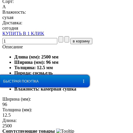
Сорт:
А
Влажность:
сухая
Доставка:
сегодня
КУПИТЬ В 1 КЛИК
Описание
Длина (мм): 2500 мм
Ширина (мм): 96 мм
Толщина: 12.5 мм
Порода: сосна,ель
Сорт: А
ОБРАТНЫЙ ЗВОНОК
БЫСТРАЯ ПОКУПКА
Производитель: Aliander, ООО
Влажность: камерная сушка
Ширина (мм):
96
Толщина (мм):
12.5
Длина:
2500
Сопутствующие товары