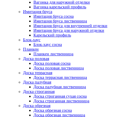
Вагонка для наружной отделки
Вагонка карельский профиль
Имитация бруса
Имитация бруса сосна
Имитация бруса лиственница
Имитация бруса для внутренней отделки
Имитация бруса для наружной отделки
Карельский профиль
Блок-хаус
Блок-хаус сосна
Планкен
Планкен лиственница
Доска половая
Доска половая сосна
Доска половая лиственница
Доска террасная
Доска террасная лиственница
Доска палубная
Доска палубная лиственница
Доска строганная
Доска строганная сухая сосна
Доска строганная лиственница
Доска обрезная
Доска обрезная сосна
Доска обрезная лиственница