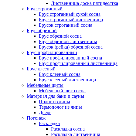
Лиственница доска пятидесятка
Брус строганный
Брус строганный сухой сосна
Брус строганный лиственница
Брусок строганный сосна
Брус обрезной
Брус обрезной сосна
Брус обрезной лиственница
Брусок (рейка) обрезной сосна
Брус профилированный
Брус профилированный сосна
Брус профилированный лиственница
Брус клееный
Брус клееный сосна
Брус клееный лиственница
Мебельные щиты
Мебельный щит сосна
Материал для бани и сауны
Полог из липы
Термополог из липы
Дверь
Погонаж
Раскладка
Раскладка сосна
Раскладка лиственница