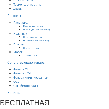
Полог из липы
Термополог из липы
Дверь
Погонаж
Раскладка
Раскладка сосна
Раскладка лиственница
Наличник
Наличник сосна
Наличник лиственница
Плинтус
Плинтус сосна
Уголок
Уголок сосна
Сопутствующие товары
Фанера ФК
Фанера ФСФ
Фанера ламинированная
ОСБ
Стройматериалы
Новинки
БЕСПЛАТНАЯ