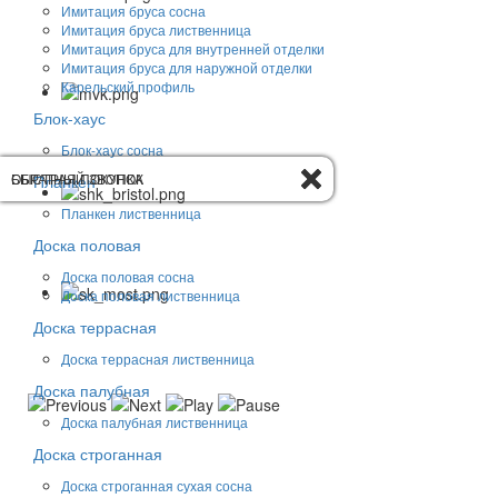
Имитация бруса сосна
Имитация бруса лиственница
Имитация бруса для внутренней отделки
Имитация бруса для наружной отделки
Карельский профиль
Блок-хаус
Блок-хаус сосна
ОБРАТНЫЙ ЗВОНОК
БЫСТРАЯ ПОКУПКА
Планкен
Планкен лиственница
Доска половая
Доска половая сосна
Доска половая лиственница
Доска террасная
Доска террасная лиственница
Доска палубная
Доска палубная лиственница
Доска строганная
Доска строганная сухая сосна