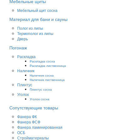
Мебельные щиты
Мебельный щит сосна
Материал для бани и сауны
Полог из липы
Термополог из липы
Дверь
Погонаж
Раскладка
Раскладка сосна
Раскладка лиственница
Наличник
Наличник сосна
Наличник лиственница
Плинтус
Плинтус сосна
Уголок
Уголок сосна
Сопутствующие товары
Фанера ФК
Фанера ФСФ
Фанера ламинированная
ОСБ
Стройматериалы