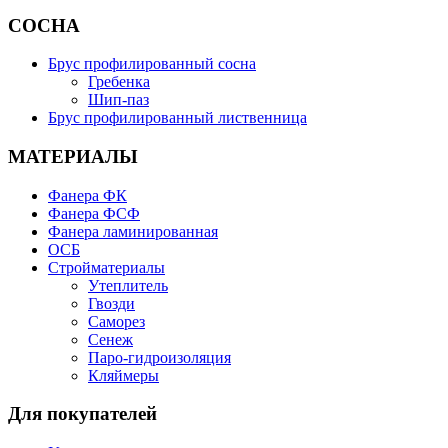
СОСНА
Брус профилированный сосна
Гребенка
Шип-паз
Брус профилированный лиственница
МАТЕРИАЛЫ
Фанера ФК
Фанера ФСФ
Фанера ламинированная
ОСБ
Стройматериалы
Утеплитель
Гвозди
Саморез
Сенеж
Паро-гидроизоляция
Кляймеры
Для покупателей