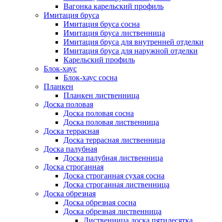
Вагонка карельский профиль
Имитация бруса
Имитация бруса сосна
Имитация бруса лиственница
Имитация бруса для внутренней отделки
Имитация бруса для наружной отделки
Карельский профиль
Блок-хаус
Блок-хаус сосна
Планкен
Планкен лиственница
Доска половая
Доска половая сосна
Доска половая лиственница
Доска террасная
Доска террасная лиственница
Доска палубная
Доска палубная лиственница
Доска строганная
Доска строганная сухая сосна
Доска строганная лиственница
Доска обрезная
Доска обрезная сосна
Доска обрезная лиственница
Лиственница доска пятидесятка