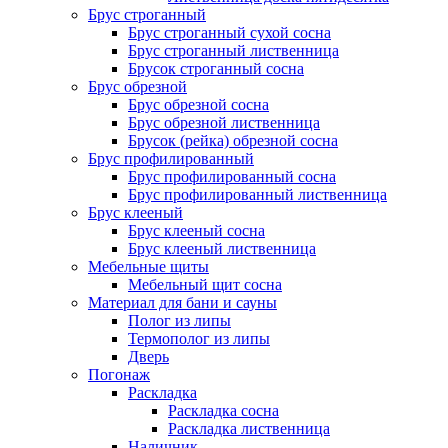
Брус строганный
Брус строганный сухой сосна
Брус строганный лиственница
Брусок строганный сосна
Брус обрезной
Брус обрезной сосна
Брус обрезной лиственница
Брусок (рейка) обрезной сосна
Брус профилированный
Брус профилированный сосна
Брус профилированный лиственница
Брус клееный
Брус клееный сосна
Брус клееный лиственница
Мебельные щиты
Мебельный щит сосна
Материал для бани и сауны
Полог из липы
Термополог из липы
Дверь
Погонаж
Раскладка
Раскладка сосна
Раскладка лиственница
Наличник