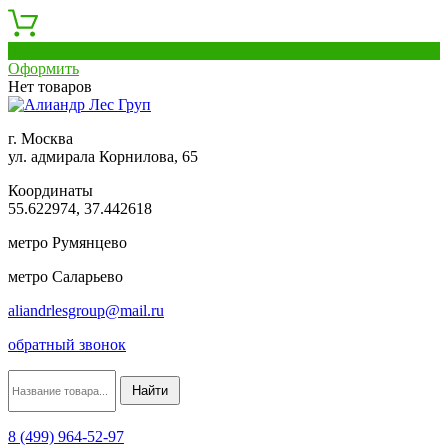
0
Оформить
Нет товаров
г. Москва
ул. адмирала Корнилова, 65
Координаты
55.622974, 37.442618
метро Румянцево
метро Саларьево
aliandrlesgroup@mail.ru
обратный звонок
8 (499) 964-52-97