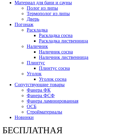
Материал для бани и сауны
Полог из липы
Термополог из липы
Дверь
Погонаж
Раскладка
Раскладка сосна
Раскладка лиственница
Наличник
Наличник сосна
Наличник лиственница
Плинтус
Плинтус сосна
Уголок
Уголок сосна
Сопутствующие товары
Фанера ФК
Фанера ФСФ
Фанера ламинированная
ОСБ
Стройматериалы
Новинки
БЕСПЛАТНАЯ