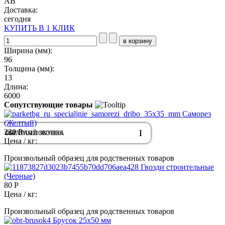
АВ
Доставка:
сегодня
КУПИТЬ В 1 КЛИК
Ширина (мм):
96
Толщина (мм):
13
Длина:
6000
Сопутствующие товары
Саморез
(Желтый)
230 Р
ОБРАТНЫЙ ЗВОНОК
БЫСТРАЯ ПОКУПКА
Цена / кг:
Произвольный образец для родственных товаров
Гвозди строительные
(Черные)
80 Р
Цена / кг:
Произвольный образец для родственных товаров
Брусок 25х50 мм