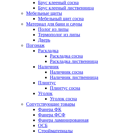
Брус клееный сосна
Брус клееный лиственница
Мебельные щиты
Мебельный щит сосна
Материал для бани и сауны
Полог из липы
Термополог из липы
Дверь
Погонаж
Раскладка
Раскладка сосна
Раскладка лиственница
Наличник
Наличник сосна
Наличник лиственница
Плинтус
Плинтус сосна
Уголок
Уголок сосна
Сопутствующие товары
Фанера ФК
Фанера ФСФ
Фанера ламинированная
ОСБ
Стройматериалы