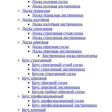
Доска половая сосна
Доска половая лиственница
Доска террасная
Доска террасная лиственница
Доска палубная
Доска палубная лиственница
Доска строганная
Доска строганная сухая сосна
Доска строганная лиственница
Доска обрезная
Доска обрезная сосна
Доска обрезная лиственница
Лиственница доска пятидесятка
Брус строганный
Брус строганный сухой сосна
Брус строганный лиственница
Брусок строганный сосна
Брус обрезной
Брус обрезной сосна
Брус обрезной лиственница
Брусок (рейка) обрезной сосна
Брус профилированный
Брус профилированный сосна
Брус профилированный лиственница
Брус клееный