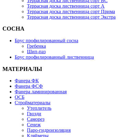
Террасная доска лиственница сорт BC
Террасная доска лиственница сорт А
Террасная доска лиственница сорт Прима
Террасная доска лиственница сорт Экстра
СОСНА
Брус профилированный сосна
Гребенка
Шип-паз
Брус профилированный лиственница
МАТЕРИАЛЫ
Фанера ФК
Фанера ФСФ
Фанера ламинированная
ОСБ
Стройматериалы
Утеплитель
Гвозди
Саморез
Сенеж
Паро-гидроизоляция
Кляймеры