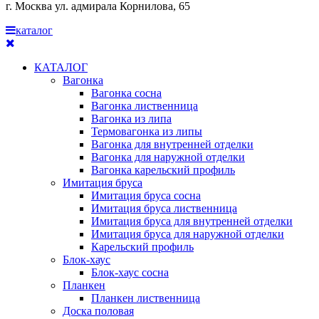
г. Москва ул. адмирала Корнилова, 65
каталог
КАТАЛОГ
Вагонка
Вагонка сосна
Вагонка лиственница
Вагонка из липа
Термовагонка из липы
Вагонка для внутренней отделки
Вагонка для наружной отделки
Вагонка карельский профиль
Имитация бруса
Имитация бруса сосна
Имитация бруса лиственница
Имитация бруса для внутренней отделки
Имитация бруса для наружной отделки
Карельский профиль
Блок-хаус
Блок-хаус сосна
Планкен
Планкен лиственница
Доска половая