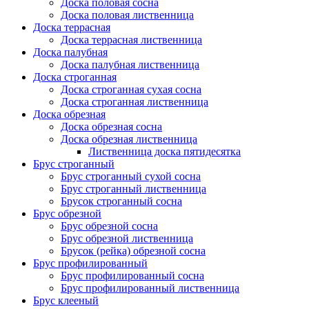
Доска половая сосна
Доска половая лиственница
Доска террасная
Доска террасная лиственница
Доска палубная
Доска палубная лиственница
Доска строганная
Доска строганная сухая сосна
Доска строганная лиственница
Доска обрезная
Доска обрезная сосна
Доска обрезная лиственница
Лиственница доска пятидесятка
Брус строганный
Брус строганный сухой сосна
Брус строганный лиственница
Брусок строганный сосна
Брус обрезной
Брус обрезной сосна
Брус обрезной лиственница
Брусок (рейка) обрезной сосна
Брус профилированный
Брус профилированный сосна
Брус профилированный лиственница
Брус клееный