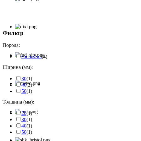
Фильтр
Порода:
сосна/ель
(4)
Ширина (мм):
30
(1)
40
(2)
50
(1)
Толщина (мм):
20
(1)
30
(1)
40
(1)
50
(1)