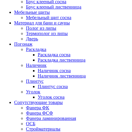
Брус клееный сосна
Брус клееный лиственница
Мебельные щиты
Мебельный щит сосна
Материал для бани и сауны
Полог из липы
Термополог из липы
Дверь
Погонаж
Раскладка
Раскладка сосна
Раскладка лиственница
Наличник
Наличник сосна
Наличник лиственница
Плинтус
Плинтус сосна
Уголок
Уголок сосна
Сопутствующие товары
Фанера ФК
Фанера ФСФ
Фанера ламинированная
ОСБ
Стройматериалы