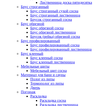
Лиственница доска пятидесятка
Брус строганный
Брус строганный сухой сосна
Брус строганный лиственница
Брусок строганный сосна
Брус обрезной
Брус обрезной сосна
Брус обрезной лиственница
Брусок (рейка) обрезной сосна
Брус профилированный
Брус профилированный сосна
Брус профилированный лиственница
Брус клееный
Брус клееный сосна
Брус клееный лиственница
Мебельные щиты
Мебельный щит сосна
Материал для бани и сауны
Полог из липы
Термополог из липы
Дверь
Погонаж
Раскладка
Раскладка сосна
Раскладка лиственница