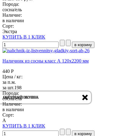
Порода:
сосна/ель
Наличие:
в наличии
Сорт:
Экстра
КУПИТЬ В 1 КЛИК
Наличник из сосны класс А 120x2200 мм
440 Р
Цена / кг:
за п.м.
за шт.198
Порода:
ОБРАТНЫЙ ЗВОНОК
БЫСТРАЯ ПОКУПКА
сосна/ель
Наличие:
в наличии
Сорт:
А
КУПИТЬ В 1 КЛИК