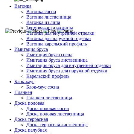
Вагонка
Вагонка сосна
Вагонка лиственница
Вагонка из липа
Термовагонка из липы
Вагонка для внутренней отделки
Вагонка для наружной отделки
Вагонка карельский профиль
Имитация бруса
Имитация бруса сосна
Имитация бруса лиственница
Имитация бруса для внутренней отделки
Имитация бруса для наружной отделки
Карельский профиль
Блок-хаус
Блок-хаус сосна
Планкен
Планкен лиственница
Доска половая
Доска половая сосна
Доска половая лиственница
Доска террасная
Доска террасная лиственница
Доска палубная