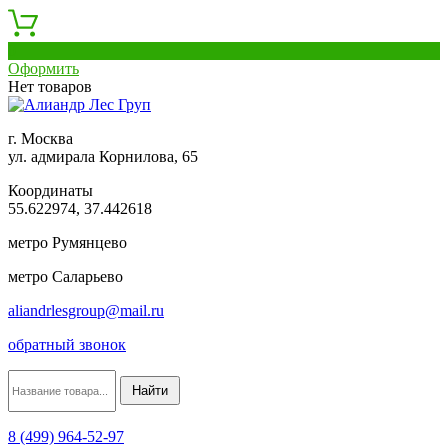
0
Оформить
Нет товаров
г. Москва
ул. адмирала Корнилова, 65
Координаты
55.622974, 37.442618
метро Румянцево
метро Саларьево
aliandrlesgroup@mail.ru
обратный звонок
8 (499) 964-52-97