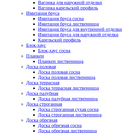
Вагонка для наружной отделки
Вагонка карельский профиль
Имитация бруса
Имитация бруса сосна
Имитация бруса лиственница
Имитация бруса для внутренней отделки
Имитация бруса для наружной отделки
Карельский профиль
Блок-хаус
Блок-хаус сосна
Планкен
Планкен лиственница
Доска половая
Доска половая сосна
Доска половая лиственница
Доска террасная
Доска террасная лиственница
Доска палубная
Доска палубная лиственница
Доска строганная
Доска строганная сухая сосна
Доска строганная лиственница
Доска обрезная
Доска обрезная сосна
Доска обрезная лиственница