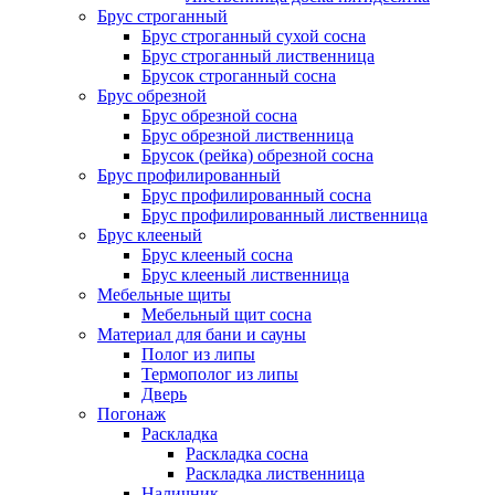
Брус строганный
Брус строганный сухой сосна
Брус строганный лиственница
Брусок строганный сосна
Брус обрезной
Брус обрезной сосна
Брус обрезной лиственница
Брусок (рейка) обрезной сосна
Брус профилированный
Брус профилированный сосна
Брус профилированный лиственница
Брус клееный
Брус клееный сосна
Брус клееный лиственница
Мебельные щиты
Мебельный щит сосна
Материал для бани и сауны
Полог из липы
Термополог из липы
Дверь
Погонаж
Раскладка
Раскладка сосна
Раскладка лиственница
Наличник