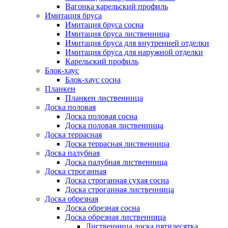
Вагонка карельский профиль
Имитация бруса
Имитация бруса сосна
Имитация бруса лиственница
Имитация бруса для внутренней отделки
Имитация бруса для наружной отделки
Карельский профиль
Блок-хаус
Блок-хаус сосна
Планкен
Планкен лиственница
Доска половая
Доска половая сосна
Доска половая лиственница
Доска террасная
Доска террасная лиственница
Доска палубная
Доска палубная лиственница
Доска строганная
Доска строганная сухая сосна
Доска строганная лиственница
Доска обрезная
Доска обрезная сосна
Доска обрезная лиственница
Лиственница доска пятидесятка