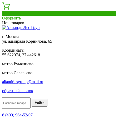
0
Оформить
Нет товаров
г. Москва
ул. адмирала Корнилова, 65
Координаты
55.622974, 37.442618
метро Румянцево
метро Саларьево
aliandrlesgroup@mail.ru
обратный звонок
8 (499) 964-52-97