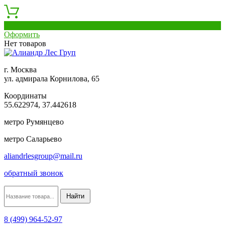
0
Оформить
Нет товаров
г. Москва
ул. адмирала Корнилова, 65
Координаты
55.622974, 37.442618
метро Румянцево
метро Саларьево
aliandrlesgroup@mail.ru
обратный звонок
8 (499) 964-52-97