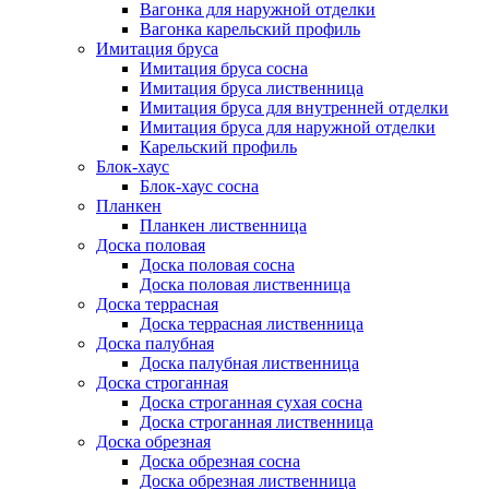
Вагонка для наружной отделки
Вагонка карельский профиль
Имитация бруса
Имитация бруса сосна
Имитация бруса лиственница
Имитация бруса для внутренней отделки
Имитация бруса для наружной отделки
Карельский профиль
Блок-хаус
Блок-хаус сосна
Планкен
Планкен лиственница
Доска половая
Доска половая сосна
Доска половая лиственница
Доска террасная
Доска террасная лиственница
Доска палубная
Доска палубная лиственница
Доска строганная
Доска строганная сухая сосна
Доска строганная лиственница
Доска обрезная
Доска обрезная сосна
Доска обрезная лиственница