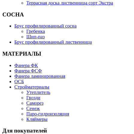
Террасная доска лиственница сорт Экстра
СОСНА
Брус профилированный сосна
Гребенка
Шип-паз
Брус профилированный лиственница
МАТЕРИАЛЫ
Фанера ФК
Фанера ФСФ
Фанера ламинированная
ОСБ
Стройматериалы
Утеплитель
Гвозди
Саморез
Сенеж
Паро-гидроизоляция
Кляймеры
Для покупателей