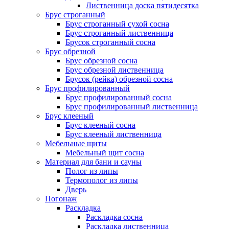
Лиственница доска пятидесятка
Брус строганный
Брус строганный сухой сосна
Брус строганный лиственница
Брусок строганный сосна
Брус обрезной
Брус обрезной сосна
Брус обрезной лиственница
Брусок (рейка) обрезной сосна
Брус профилированный
Брус профилированный сосна
Брус профилированный лиственница
Брус клееный
Брус клееный сосна
Брус клееный лиственница
Мебельные щиты
Мебельный щит сосна
Материал для бани и сауны
Полог из липы
Термополог из липы
Дверь
Погонаж
Раскладка
Раскладка сосна
Раскладка лиственница