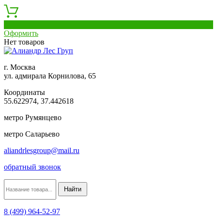
0
Оформить
Нет товаров
г. Москва
ул. адмирала Корнилова, 65
Координаты
55.622974, 37.442618
метро Румянцево
метро Саларьево
aliandrlesgroup@mail.ru
обратный звонок
8 (499) 964-52-97