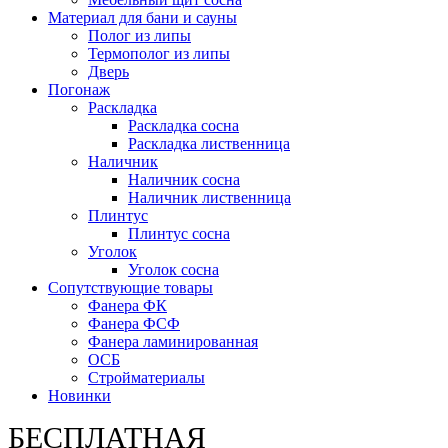
Материал для бани и сауны
Полог из липы
Термополог из липы
Дверь
Погонаж
Раскладка
Раскладка сосна
Раскладка лиственница
Наличник
Наличник сосна
Наличник лиственница
Плинтус
Плинтус сосна
Уголок
Уголок сосна
Сопутствующие товары
Фанера ФК
Фанера ФСФ
Фанера ламинированная
ОСБ
Стройматериалы
Новинки
БЕСПЛАТНАЯ