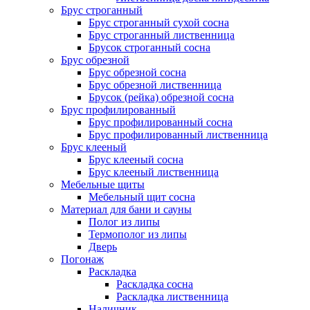
Брус строганный
Брус строганный сухой сосна
Брус строганный лиственница
Брусок строганный сосна
Брус обрезной
Брус обрезной сосна
Брус обрезной лиственница
Брусок (рейка) обрезной сосна
Брус профилированный
Брус профилированный сосна
Брус профилированный лиственница
Брус клееный
Брус клееный сосна
Брус клееный лиственница
Мебельные щиты
Мебельный щит сосна
Материал для бани и сауны
Полог из липы
Термополог из липы
Дверь
Погонаж
Раскладка
Раскладка сосна
Раскладка лиственница
Наличник