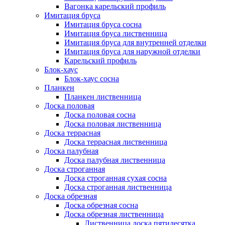
Вагонка карельский профиль
Имитация бруса
Имитация бруса сосна
Имитация бруса лиственница
Имитация бруса для внутренней отделки
Имитация бруса для наружной отделки
Карельский профиль
Блок-хаус
Блок-хаус сосна
Планкен
Планкен лиственница
Доска половая
Доска половая сосна
Доска половая лиственница
Доска террасная
Доска террасная лиственница
Доска палубная
Доска палубная лиственница
Доска строганная
Доска строганная сухая сосна
Доска строганная лиственница
Доска обрезная
Доска обрезная сосна
Доска обрезная лиственница
Лиственница доска пятидесятка