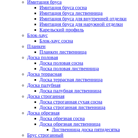
Имитация бруса
Имитация бруса сосна
Имитация бруса лиственница
Имитация бруса для внутренней отделки
Имитация бруса для наружной отделки
Карельский профиль
Блок-хаус
Блок-хаус сосна
Планкен
Планкен лиственница
Доска половая
Доска половая сосна
Доска половая лиственница
Доска террасная
Доска террасная лиственница
Доска палубная
Доска палубная лиственница
Доска строганная
Доска строганная сухая сосна
Доска строганная лиственница
Доска обрезная
Доска обрезная сосна
Доска обрезная лиственница
Лиственница доска пятидесятка
Брус строганный