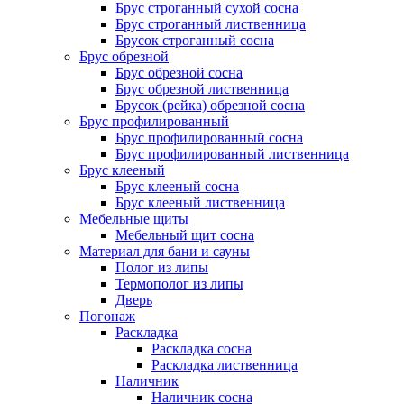
Брус строганный сухой сосна
Брус строганный лиственница
Брусок строганный сосна
Брус обрезной
Брус обрезной сосна
Брус обрезной лиственница
Брусок (рейка) обрезной сосна
Брус профилированный
Брус профилированный сосна
Брус профилированный лиственница
Брус клееный
Брус клееный сосна
Брус клееный лиственница
Мебельные щиты
Мебельный щит сосна
Материал для бани и сауны
Полог из липы
Термополог из липы
Дверь
Погонаж
Раскладка
Раскладка сосна
Раскладка лиственница
Наличник
Наличник сосна