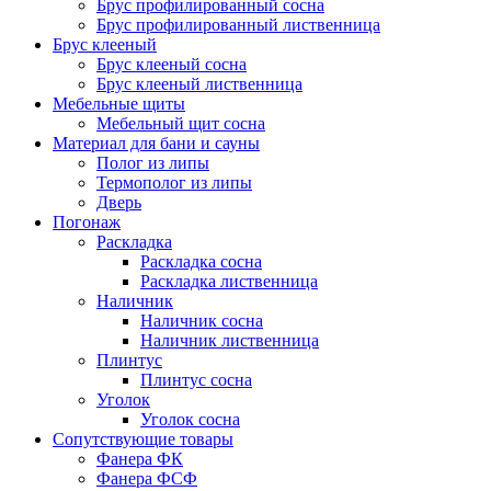
Брус профилированный сосна
Брус профилированный лиственница
Брус клееный
Брус клееный сосна
Брус клееный лиственница
Мебельные щиты
Мебельный щит сосна
Материал для бани и сауны
Полог из липы
Термополог из липы
Дверь
Погонаж
Раскладка
Раскладка сосна
Раскладка лиственница
Наличник
Наличник сосна
Наличник лиственница
Плинтус
Плинтус сосна
Уголок
Уголок сосна
Сопутствующие товары
Фанера ФК
Фанера ФСФ