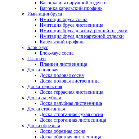
Вагонка для наружной отделки
Вагонка карельский профиль
Имитация бруса
Имитация бруса сосна
Имитация бруса лиственница
Имитация бруса для внутренней отделки
Имитация бруса для наружной отделки
Карельский профиль
Блок-хаус
Блок-хаус сосна
Планкен
Планкен лиственница
Доска половая
Доска половая сосна
Доска половая лиственница
Доска террасная
Доска террасная лиственница
Доска палубная
Доска палубная лиственница
Доска строганная
Доска строганная сухая сосна
Доска строганная лиственница
Доска обрезная
Доска обрезная сосна
Доска обрезная лиственница