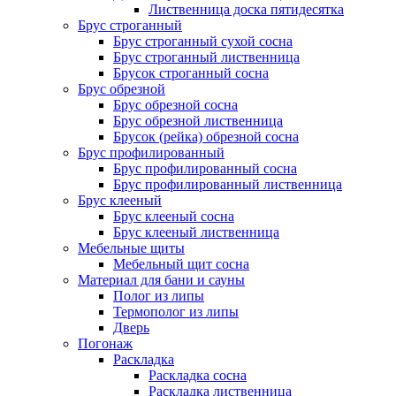
Лиственница доска пятидесятка
Брус строганный
Брус строганный сухой сосна
Брус строганный лиственница
Брусок строганный сосна
Брус обрезной
Брус обрезной сосна
Брус обрезной лиственница
Брусок (рейка) обрезной сосна
Брус профилированный
Брус профилированный сосна
Брус профилированный лиственница
Брус клееный
Брус клееный сосна
Брус клееный лиственница
Мебельные щиты
Мебельный щит сосна
Материал для бани и сауны
Полог из липы
Термополог из липы
Дверь
Погонаж
Раскладка
Раскладка сосна
Раскладка лиственница