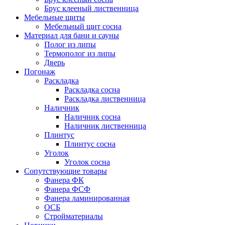
Брус клееный лиственница
Мебельные щиты
Мебельный щит сосна
Материал для бани и сауны
Полог из липы
Термополог из липы
Дверь
Погонаж
Раскладка
Раскладка сосна
Раскладка лиственница
Наличник
Наличник сосна
Наличник лиственница
Плинтус
Плинтус сосна
Уголок
Уголок сосна
Сопутствующие товары
Фанера ФК
Фанера ФСФ
Фанера ламинированная
ОСБ
Стройматериалы