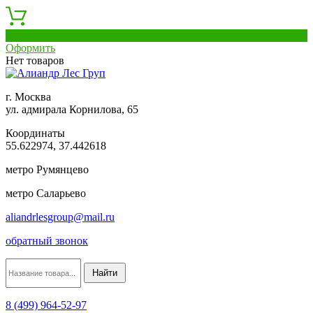
0
Оформить
Нет товаров
г. Москва
ул. адмирала Корнилова, 65
Координаты
55.622974, 37.442618
метро Румянцево
метро Саларьево
aliandrlesgroup@mail.ru
обратный звонок
8 (499) 964-52-97