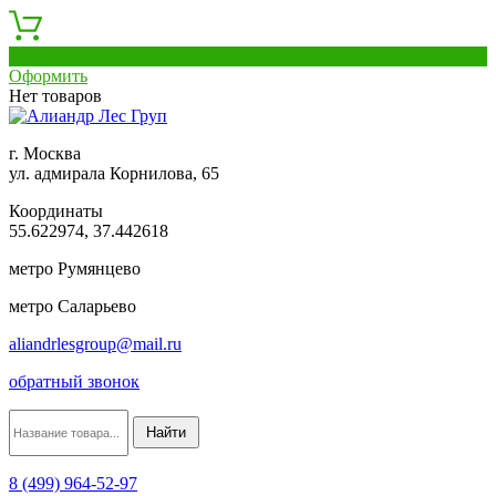
0
Оформить
Нет товаров
г. Москва
ул. адмирала Корнилова, 65
Координаты
55.622974, 37.442618
метро Румянцево
метро Саларьево
aliandrlesgroup@mail.ru
обратный звонок
8 (499) 964-52-97