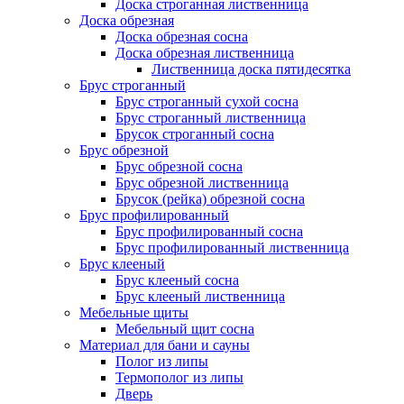
Доска строганная лиственница
Доска обрезная
Доска обрезная сосна
Доска обрезная лиственница
Лиственница доска пятидесятка
Брус строганный
Брус строганный сухой сосна
Брус строганный лиственница
Брусок строганный сосна
Брус обрезной
Брус обрезной сосна
Брус обрезной лиственница
Брусок (рейка) обрезной сосна
Брус профилированный
Брус профилированный сосна
Брус профилированный лиственница
Брус клееный
Брус клееный сосна
Брус клееный лиственница
Мебельные щиты
Мебельный щит сосна
Материал для бани и сауны
Полог из липы
Термополог из липы
Дверь