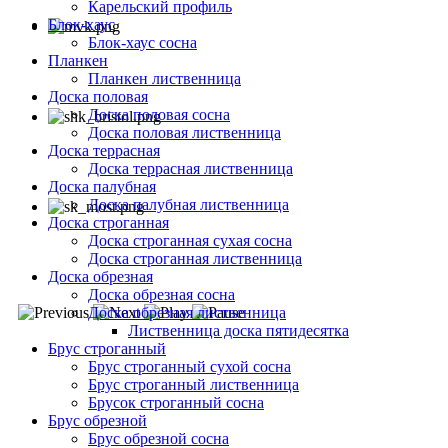
Карельский профиль
Блок-хаус
Блок-хаус сосна
Планкен
Планкен лиственница
Доска половая
Доска половая сосна
Доска половая лиственница
Доска террасная
Доска террасная лиственница
Доска палубная
Доска палубная лиственница
Доска строганная
Доска строганная сухая сосна
Доска строганная лиственница
Доска обрезная
Доска обрезная сосна
Доска обрезная лиственница
Лиственница доска пятидесятка
Брус строганный
Брус строганный сухой сосна
Брус строганный лиственница
Брусок строганный сосна
Брус обрезной
Брус обрезной сосна