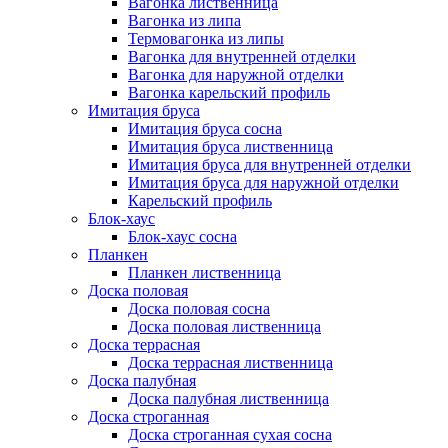
Вагонка лиственница
Вагонка из липа
Термовагонка из липы
Вагонка для внутренней отделки
Вагонка для наружной отделки
Вагонка карельский профиль
Имитация бруса
Имитация бруса сосна
Имитация бруса лиственница
Имитация бруса для внутренней отделки
Имитация бруса для наружной отделки
Карельский профиль
Блок-хаус
Блок-хаус сосна
Планкен
Планкен лиственница
Доска половая
Доска половая сосна
Доска половая лиственница
Доска террасная
Доска террасная лиственница
Доска палубная
Доска палубная лиственница
Доска строганная
Доска строганная сухая сосна