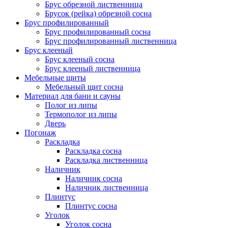
Брус обрезной лиственница
Брусок (рейка) обрезной сосна
Брус профилированный
Брус профилированный сосна
Брус профилированный лиственница
Брус клееный
Брус клееный сосна
Брус клееный лиственница
Мебельные щиты
Мебельный щит сосна
Материал для бани и сауны
Полог из липы
Термополог из липы
Дверь
Погонаж
Раскладка
Раскладка сосна
Раскладка лиственница
Наличник
Наличник сосна
Наличник лиственница
Плинтус
Плинтус сосна
Уголок
Уголок сосна