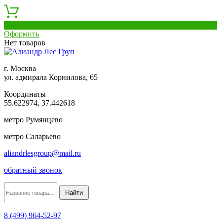
0
Оформить
Нет товаров
г. Москва
ул. адмирала Корнилова, 65
Координаты
55.622974, 37.442618
метро Румянцево
метро Саларьево
aliandrlesgroup@mail.ru
обратный звонок
8 (499) 964-52-97