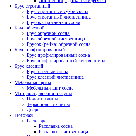
Лиственница доска пятидесятка
Брус строганный
Брус строганный сухой сосна
Брус строганный лиственница
Брусок строганный сосна
Брус обрезной
Брус обрезной сосна
Брус обрезной лиственница
Брусок (рейка) обрезной сосна
Брус профилированный
Брус профилированный сосна
Брус профилированный лиственница
Брус клееный
Брус клееный сосна
Брус клееный лиственница
Мебельные щиты
Мебельный щит сосна
Материал для бани и сауны
Полог из липы
Термополог из липы
Дверь
Погонаж
Раскладка
Раскладка сосна
Раскладка лиственница