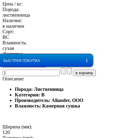
Цена / кг:
Порода:
лиственница
Наличие:
в наличии
Сорт:
BC
Влажность:
сухая
Доставка:
сегодня
ОБРАТНЫЙ ЗВОНОК
БЫСТРАЯ ПОКУПКА
КУПИТЬ В 1 КЛИК
Описание
Порода: Лиственница
Категория: В
Производитель: Aliander, ООО
Влажность: Камерная сушка
Ширина (мм):
120
Толщина (мм):