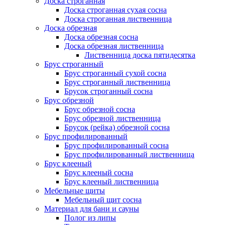
Доска строганная
Доска строганная сухая сосна
Доска строганная лиственница
Доска обрезная
Доска обрезная сосна
Доска обрезная лиственница
Лиственница доска пятидесятка
Брус строганный
Брус строганный сухой сосна
Брус строганный лиственница
Брусок строганный сосна
Брус обрезной
Брус обрезной сосна
Брус обрезной лиственница
Брусок (рейка) обрезной сосна
Брус профилированный
Брус профилированный сосна
Брус профилированный лиственница
Брус клееный
Брус клееный сосна
Брус клееный лиственница
Мебельные щиты
Мебельный щит сосна
Материал для бани и сауны
Полог из липы