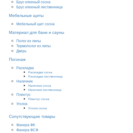
Брус клееный сосна
Брус клееный лиственница
Мебельные щиты
Мебельный щит сосна
Материал для бани и сауны
Полог из липы
Термополог из липы
Дверь
Погонаж
Раскладка
Раскладка сосна
Раскладка лиственница
Наличник
Наличник сосна
Наличник лиственница
Плинтус
Плинтус сосна
Уголок
Уголок сосна
Сопутствующие товары
Фанера ФК
Фанера ФСФ