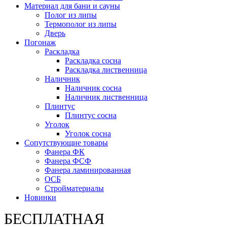
Материал для бани и сауны
Полог из липы
Термополог из липы
Дверь
Погонаж
Раскладка
Раскладка сосна
Раскладка лиственница
Наличник
Наличник сосна
Наличник лиственница
Плинтус
Плинтус сосна
Уголок
Уголок сосна
Сопутствующие товары
Фанера ФК
Фанера ФСФ
Фанера ламинированная
ОСБ
Стройматериалы
Новинки
БЕСПЛАТНАЯ