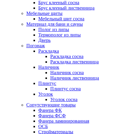
Брус клееный сосна
Брус клееный лиственница
Мебельные щиты
Мебельный щит сосна
Материал для бани и сауны
Полог из липы
Термополог из липы
Дверь
Погонаж
Раскладка
Раскладка сосна
Раскладка лиственница
Наличник
Наличник сосна
Наличник лиственница
Плинтус
Плинтус сосна
Уголок
Уголок сосна
Сопутствующие товары
Фанера ФК
Фанера ФСФ
Фанера ламинированная
ОСБ
Стройматериалы