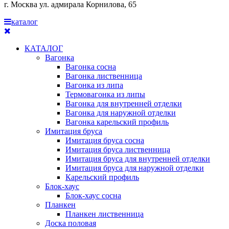
г. Москва ул. адмирала Корнилова, 65
каталог
КАТАЛОГ
Вагонка
Вагонка сосна
Вагонка лиственница
Вагонка из липа
Термовагонка из липы
Вагонка для внутренней отделки
Вагонка для наружной отделки
Вагонка карельский профиль
Имитация бруса
Имитация бруса сосна
Имитация бруса лиственница
Имитация бруса для внутренней отделки
Имитация бруса для наружной отделки
Карельский профиль
Блок-хаус
Блок-хаус сосна
Планкен
Планкен лиственница
Доска половая