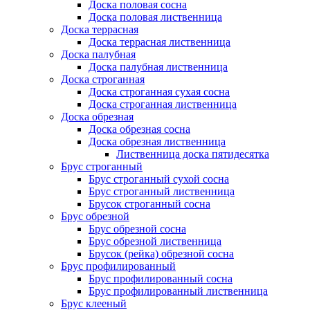
Доска половая сосна
Доска половая лиственница
Доска террасная
Доска террасная лиственница
Доска палубная
Доска палубная лиственница
Доска строганная
Доска строганная сухая сосна
Доска строганная лиственница
Доска обрезная
Доска обрезная сосна
Доска обрезная лиственница
Лиственница доска пятидесятка
Брус строганный
Брус строганный сухой сосна
Брус строганный лиственница
Брусок строганный сосна
Брус обрезной
Брус обрезной сосна
Брус обрезной лиственница
Брусок (рейка) обрезной сосна
Брус профилированный
Брус профилированный сосна
Брус профилированный лиственница
Брус клееный