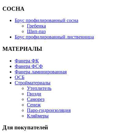
СОСНА
Брус профилированный сосна
Гребенка
Шип-паз
Брус профилированный лиственница
МАТЕРИАЛЫ
Фанера ФК
Фанера ФСФ
Фанера ламинированная
ОСБ
Стройматериалы
Утеплитель
Гвозди
Саморез
Сенеж
Паро-гидроизоляция
Кляймеры
Для покупателей