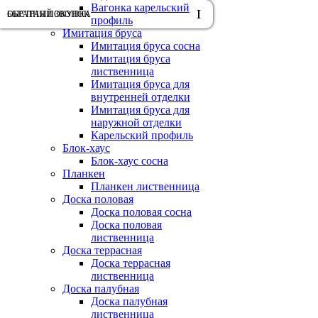
Вагонка карельский
ОБРАТНЫЙ ЗВОНОК
БЫСТРАЯ ПОКУПКА
профиль
Имитация бруса
Имитация бруса сосна
Имитация бруса
лиственница
Имитация бруса для
внутренней отделки
Имитация бруса для
наружной отделки
Карельский профиль
Блок-хаус
Блок-хаус сосна
Планкен
Планкен лиственница
Доска половая
Доска половая сосна
Доска половая
лиственница
Доска террасная
Доска террасная
лиственница
Доска палубная
Доска палубная
лиственница