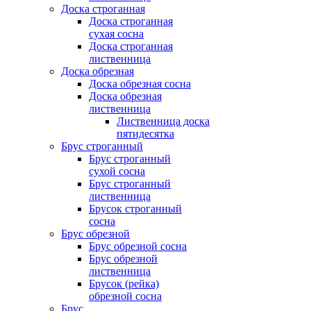
Доска строганная
Доска строганная
сухая сосна
Доска строганная
лиственница
Доска обрезная
Доска обрезная сосна
Доска обрезная
лиственница
Лиственница доска
пятидесятка
Брус строганный
Брус строганный
сухой сосна
Брус строганный
лиственница
Брусок строганный
сосна
Брус обрезной
Брус обрезной сосна
Брус обрезной
лиственница
Брусок (рейка)
обрезной сосна
Брус