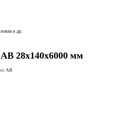
 АB 28x140x6000 мм
асс АB