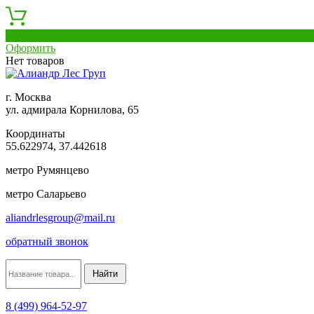
0
Оформить
Нет товаров
г. Москва
ул. адмирала Корнилова, 65
Координаты
55.622974, 37.442618
метро Румянцево
метро Саларьево
aliandrlesgroup@mail.ru
обратный звонок
8 (499) 964-52-97