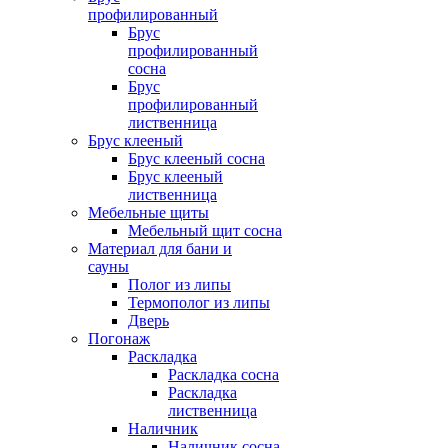
профилированный
Брус
профилированный
сосна
Брус
профилированный
лиственница
Брус клееный
Брус клееный сосна
Брус клееный
лиственница
Мебельные щиты
Мебельный щит сосна
Материал для бани и
сауны
Полог из липы
Термополог из липы
Дверь
Погонаж
Раскладка
Раскладка сосна
Раскладка
лиственница
Наличник
Наличник сосна