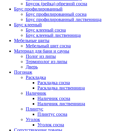
Брусок (рейка) обрезной сосна
Брус профилированный
Брус профилированный сосна
Брус профилированный лиственница
Брус клееный
Брус клееный сосна
Брус клееный лиственница
Мебельные щиты
Мебельный щит сосна
Материал для бани и сауны
Полог из липы
Термополог из липы
Дверь
Погонаж
Раскладка
Раскладка сосна
Раскладка лиственница
Наличник
Наличник сосна
Наличник лиственница
Плинтус
Плинтус сосна
Уголок
Уголок сосна
Сопутствующие товары