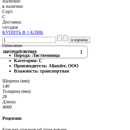
Наличие:
в наличии
Сорт:
С
Доставка:
сегодня
КУПИТЬ В 1 КЛИК
Описание
ОБРАТНЫЙ ЗВОНОК
БЫСТРАЯ ПОКУПКА
Порода: Лиственница
Категория: С
Производитель: Aliander, ООО
Влажность: транспортная
Ширина (мм):
140
Толщина (мм):
28
Длина:
4000
Рецензии
Еще нет отзывов об этом товаре.