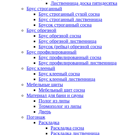
Лиственница доска пятидесятка
Брус строганный
Брус строганный сухой сосна
Брус строганный лиственница
Брусок строганный сосна
Брус обрезной
Брус обрезной сосна
Брус обрезной лиственница
Брусок (рейка) обрезной сосна
Брус профилированный
Брус профилированный сосна
Брус профилированный лиственница
Брус клееный
Брус клееный сосна
Брус клееный лиственница
Мебельные щиты
Мебельный щит сосна
Материал для бани и сауны
Полог из липы
Термополог из липы
Дверь
Погонаж
Раскладка
Раскладка сосна
Раскладка лиственница