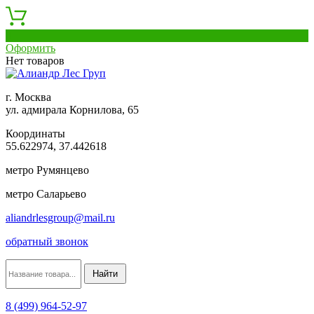
0
Оформить
Нет товаров
г. Москва
ул. адмирала Корнилова, 65
Координаты
55.622974, 37.442618
метро Румянцево
метро Саларьево
aliandrlesgroup@mail.ru
обратный звонок
8 (499) 964-52-97