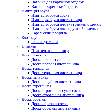
Вагонка для наружной отделки
Вагонка карельский профиль
Имитация бруса
Имитация бруса сосна
Имитация бруса лиственница
Имитация бруса для внутренней отделки
Имитация бруса для наружной отделки
Карельский профиль
Блок-хаус
Блок-хаус сосна
Планкен
Планкен лиственница
Доска половая
Доска половая сосна
Доска половая лиственница
Доска террасная
Доска террасная лиственница
Доска палубная
Доска палубная лиственница
Доска строганная
Доска строганная сухая сосна
Доска строганная лиственница
Доска обрезная
Доска обрезная сосна
Доска обрезная лиственница