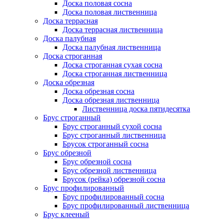
Доска половая сосна
Доска половая лиственница
Доска террасная
Доска террасная лиственница
Доска палубная
Доска палубная лиственница
Доска строганная
Доска строганная сухая сосна
Доска строганная лиственница
Доска обрезная
Доска обрезная сосна
Доска обрезная лиственница
Лиственница доска пятидесятка
Брус строганный
Брус строганный сухой сосна
Брус строганный лиственница
Брусок строганный сосна
Брус обрезной
Брус обрезной сосна
Брус обрезной лиственница
Брусок (рейка) обрезной сосна
Брус профилированный
Брус профилированный сосна
Брус профилированный лиственница
Брус клееный