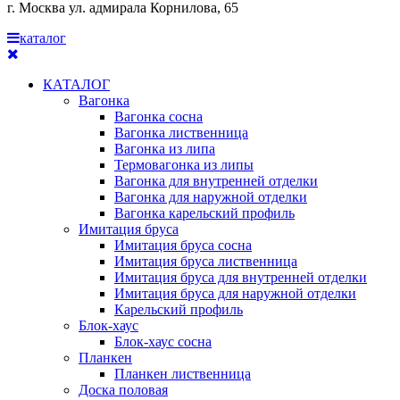
г. Москва ул. адмирала Корнилова, 65
каталог
КАТАЛОГ
Вагонка
Вагонка сосна
Вагонка лиственница
Вагонка из липа
Термовагонка из липы
Вагонка для внутренней отделки
Вагонка для наружной отделки
Вагонка карельский профиль
Имитация бруса
Имитация бруса сосна
Имитация бруса лиственница
Имитация бруса для внутренней отделки
Имитация бруса для наружной отделки
Карельский профиль
Блок-хаус
Блок-хаус сосна
Планкен
Планкен лиственница
Доска половая