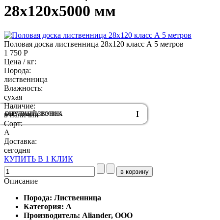
28x120x5000 мм
Половая доска лиственница 28x120 класс А 5 метров
1 750 Р
Цена / кг:
Порода:
лиственница
Влажность:
сухая
Наличие:
ОБРАТНЫЙ ЗВОНОК
БЫСТРАЯ ПОКУПКА
в наличии
Сорт:
А
Доставка:
сегодня
КУПИТЬ В 1 КЛИК
Описание
Порода: Лиственница
Категория: А
Производитель: Aliander, ООО