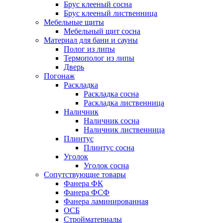
Брус клееный сосна
Брус клееный лиственница
Мебельные щиты
Мебельный щит сосна
Материал для бани и сауны
Полог из липы
Термополог из липы
Дверь
Погонаж
Раскладка
Раскладка сосна
Раскладка лиственница
Наличник
Наличник сосна
Наличник лиственница
Плинтус
Плинтус сосна
Уголок
Уголок сосна
Сопутствующие товары
Фанера ФК
Фанера ФСФ
Фанера ламинированная
ОСБ
Стройматериалы