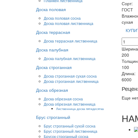
Планкен лиственница
Сорт:
Доска половая
ГОСТ
Влажнос
Доска половая сосна
сухая
Доска половая лиственница
КУПИТ
Доска террасная
Доска террасная лиственница
Ширина 
Доска палубная
200
Доска палубная лиственница
Толщина
100
Доска строганная
Длина:
Доска строганная сухая сосна
6000
Доска строганная лиственница
Рецен
Доска обрезная
Еще нет
Доска обрезная сосна
Доска обрезная лиственница
Лиственница доска пятидесятка
НА
Брус строганный
Брус строганный сухой сосна
Брус строганный лиственница
Брусок строганный сосна