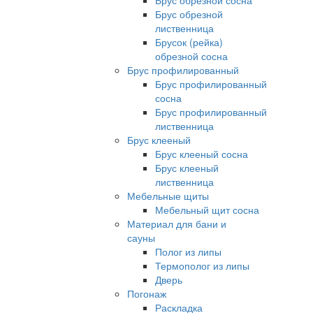
Брус обрезной сосна
Брус обрезной
лиственница
Брусок (рейка)
обрезной сосна
Брус профилированный
Брус профилированный
сосна
Брус профилированный
лиственница
Брус клееный
Брус клееный сосна
Брус клееный
лиственница
Мебельные щиты
Мебельный щит сосна
Материал для бани и
сауны
Полог из липы
Термополог из липы
Дверь
Погонаж
Раскладка