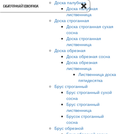
Доска палубная
ОБРАТНЫЙ ЗВОНОК
БЫСТРАЯ ПОКУПКА
Доска палубная
лиственница
Доска строганная
Доска строганная сухая
сосна
Доска строганная
лиственница
Доска обрезная
Доска обрезная сосна
Доска обрезная
лиственница
Лиственница доска
пятидесятка
Брус строганный
Брус строганный сухой
сосна
Брус строганный
лиственница
Брусок строганный
сосна
Брус обрезной