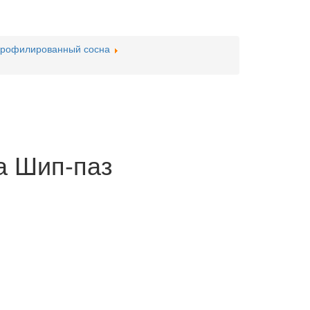
профилированный сосна
а Шип-паз