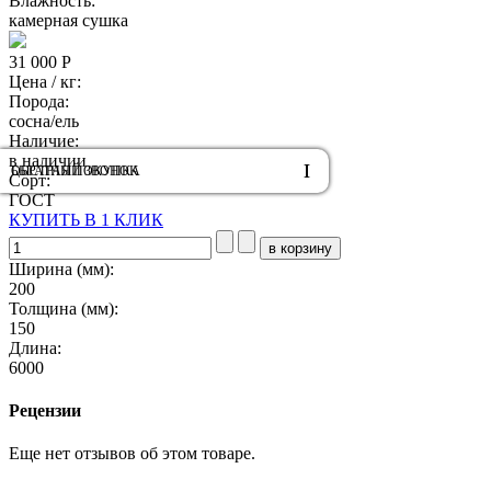
Влажность:
камерная сушка
31 000 Р
Цена / кг:
Порода:
сосна/ель
Наличие:
в наличии
ОБРАТНЫЙ ЗВОНОК
БЫСТРАЯ ПОКУПКА
Сорт:
ГОСТ
КУПИТЬ В 1 КЛИК
Ширина (мм):
200
Толщина (мм):
150
Длина:
6000
Рецензии
Еще нет отзывов об этом товаре.