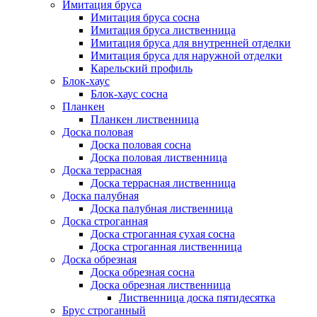
Имитация бруса
Имитация бруса сосна
Имитация бруса лиственница
Имитация бруса для внутренней отделки
Имитация бруса для наружной отделки
Карельский профиль
Блок-хаус
Блок-хаус сосна
Планкен
Планкен лиственница
Доска половая
Доска половая сосна
Доска половая лиственница
Доска террасная
Доска террасная лиственница
Доска палубная
Доска палубная лиственница
Доска строганная
Доска строганная сухая сосна
Доска строганная лиственница
Доска обрезная
Доска обрезная сосна
Доска обрезная лиственница
Лиственница доска пятидесятка
Брус строганный