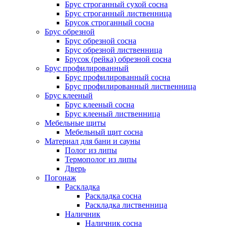
Брус строганный сухой сосна
Брус строганный лиственница
Брусок строганный сосна
Брус обрезной
Брус обрезной сосна
Брус обрезной лиственница
Брусок (рейка) обрезной сосна
Брус профилированный
Брус профилированный сосна
Брус профилированный лиственница
Брус клееный
Брус клееный сосна
Брус клееный лиственница
Мебельные щиты
Мебельный щит сосна
Материал для бани и сауны
Полог из липы
Термополог из липы
Дверь
Погонаж
Раскладка
Раскладка сосна
Раскладка лиственница
Наличник
Наличник сосна