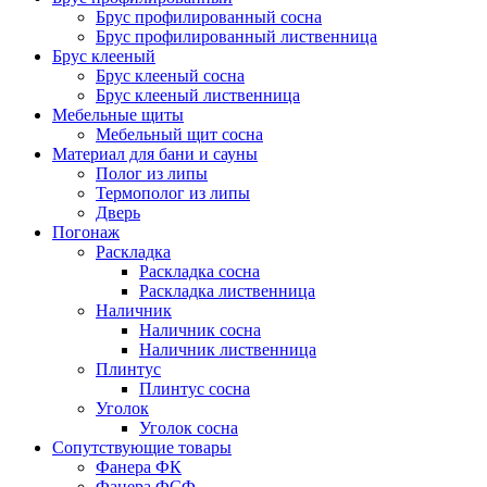
Брус профилированный сосна
Брус профилированный лиственница
Брус клееный
Брус клееный сосна
Брус клееный лиственница
Мебельные щиты
Мебельный щит сосна
Материал для бани и сауны
Полог из липы
Термополог из липы
Дверь
Погонаж
Раскладка
Раскладка сосна
Раскладка лиственница
Наличник
Наличник сосна
Наличник лиственница
Плинтус
Плинтус сосна
Уголок
Уголок сосна
Сопутствующие товары
Фанера ФК
Фанера ФСФ