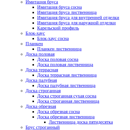
Имитация бруса
Имитация бруса сосна
Имитация бруса лиственница
Имитация бруса для внутренней отделки
Имитация бруса для наружной отделки
Карельский профиль
Блок-хаус
Блок-хаус сосна
Планкен
Планкен лиственница
Доска половая
Доска половая сосна
Доска половая лиственница
Доска террасная
Доска террасная лиственница
Доска палубная
Доска палубная лиственница
Доска строганная
Доска строганная сухая сосна
Доска строганная лиственница
Доска обрезная
Доска обрезная сосна
Доска обрезная лиственница
Лиственница доска пятидесятка
Брус строганный