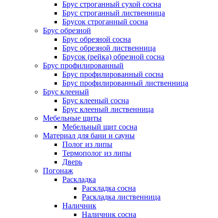
Брус строганный сухой сосна
Брус строганный лиственница
Брусок строганный сосна
Брус обрезной
Брус обрезной сосна
Брус обрезной лиственница
Брусок (рейка) обрезной сосна
Брус профилированный
Брус профилированный сосна
Брус профилированный лиственница
Брус клееный
Брус клееный сосна
Брус клееный лиственница
Мебельные щиты
Мебельный щит сосна
Материал для бани и сауны
Полог из липы
Термополог из липы
Дверь
Погонаж
Раскладка
Раскладка сосна
Раскладка лиственница
Наличник
Наличник сосна