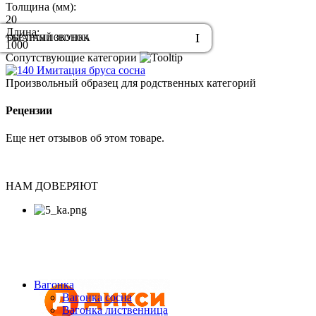
Толщина (мм):
20
Длина:
ОБРАТНЫЙ ЗВОНОК
БЫСТРАЯ ПОКУПКА
1000
Сопутствующие категории
Имитация бруса сосна
Произвольный образец для родственных категорий
Рецензии
Еще нет отзывов об этом товаре.
НАМ ДОВЕРЯЮТ
Вагонка
Вагонка сосна
Вагонка лиственница